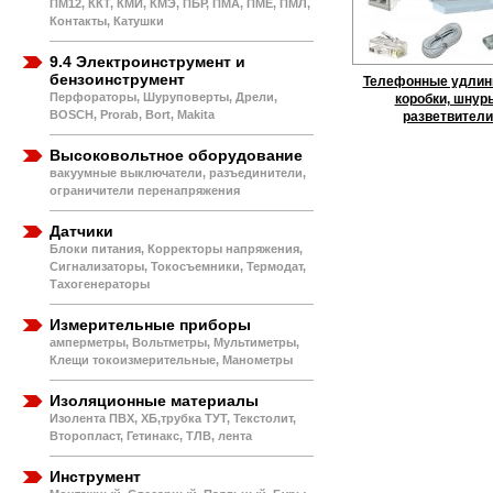
ПМ12, ККТ, КМИ, КМЭ, ПБР, ПМА, ПМЕ, ПМЛ,
Контакты, Катушки
9.4 Электроинструмент и
бензоинструмент
Телефонные удлин
Перфораторы, Шуруповерты, Дрели,
коробки, шнур
BOSCH, Prorab, Bort, Makita
разветвители
Высоковольтное оборудование
вакуумные выключатели, разъединители,
ограничители перенапряжения
Датчики
Блоки питания, Корректоры напряжения,
Сигнализаторы, Токосъемники, Термодат,
Тахогенераторы
Измерительные приборы
амперметры, Вольтметры, Мультиметры,
Клещи токоизмерительные, Манометры
Изоляционные материалы
Изолента ПВХ, ХБ,трубка ТУТ, Текстолит,
Второпласт, Гетинакс, ТЛВ, лента
Инструмент