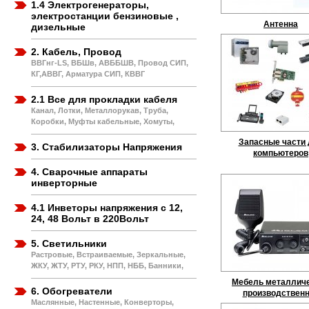
1.4 Электрогенераторы,
электростанции бензиновые ,
Антенна
дизельные
2. Кабель, Провод
ВВГнг-LS, ВБШв, АВББШВ, Провод СИП,
КГ,АВВГ, Арматура СИП, КВВГ
2.1 Все для прокладки кабеля
Канал, Лотки, Металлорукав, Труба,
Коробки, Муфты кабельные, Хомуты,
Запасные части 
3. Стабилизаторы Напряжения
компьютеров
4. Сварочные аппараты
инверторные
4.1 Инветоры напряжения с 12,
24, 48 Вольт в 220Вольт
5. Светильники
Растровые, Встраиваемые, Зеркальные,
ЖКУ, ЖТУ, РТУ, РКУ, НПП, НББ, Банники,
Мебель металлич
6. Обогреватели
производствен
Маслянные, Настенные, Конверторы,