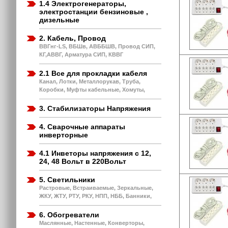
1.4 Электрогенераторы,
электростанции бензиновые ,
дизельные
2. Кабель, Провод
ВВГнг-LS, ВБШв, АВББШВ, Провод СИП,
КГ,АВВГ, Арматура СИП, КВВГ
2.1 Все для прокладки кабеля
Канал, Лотки, Металлорукав, Труба,
Коробки, Муфты кабельные, Хомуты,
3. Стабилизаторы Напряжения
4. Сварочные аппараты
инверторные
4.1 Инветоры напряжения с 12,
24, 48 Вольт в 220Вольт
5. Светильники
Растровые, Встраиваемые, Зеркальные,
ЖКУ, ЖТУ, РТУ, РКУ, НПП, НББ, Банники,
6. Обогреватели
Маслянные, Настенные, Конверторы,