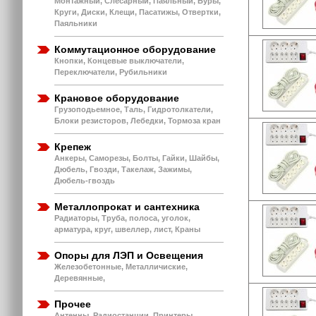
Монтажный, Слесарный, Паяльный, Буры,
Круги, Диски, Клещи, Пасатижы, Отвертки,
Паяльники
Коммутационное оборудование
Кнопки, Концевые выключатели,
Переключатели, Рубильники
Крановое оборудование
Грузоподьемное, Таль, Гидротолкатели,
Блоки резисторов, Лебедки, Тормоза кран
Крепеж
Анкеры, Саморезы, Болты, Гайки, Шайбы,
Дюбель, Гвозди, Такелаж, Зажимы,
Дюбель-гвоздь
Металлопрокат и сантехника
Радиаторы, Труба, полоса, уголок,
арматура, круг, швеллер, лист, Краны
Опоры для ЛЭП и Освещения
Железобетонные, Металличиские,
Деревянные,
Прочее
Антенны, Радиостанции, Принтеры,