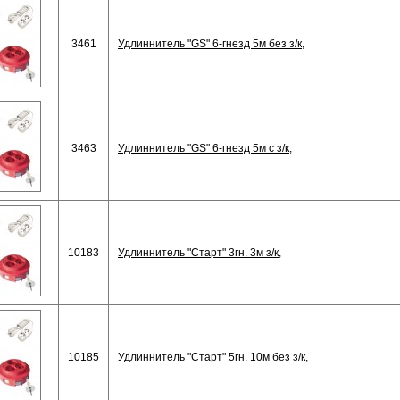
3461
Удлиннитель "GS" 6-гнезд 5м без з/к,
3463
Удлиннитель "GS" 6-гнезд 5м с з/к,
10183
Удлиннитель "Старт" 3гн. 3м з/к,
10185
Удлиннитель "Старт" 5гн. 10м без з/к,