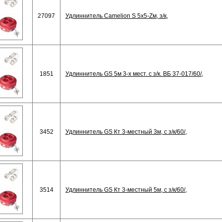
27097
Удлиннитель Camelion S 5х5-Zм, з/к,
1851
Удлиннитель GS 5м 3-х мест. с з/к. ВБ 37-017/60/,
3452
Удлиннитель GS Кт 3-местный 3м, с з/к/60/,
3514
Удлиннитель GS Кт 3-местный 5м, с з/к/60/,