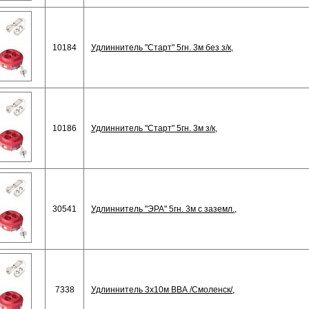
10184
Удлиннитель "Старт" 5гн. 3м без з/к,
10186
Удлиннитель "Старт" 5гн. 3м з/к,
30541
Удлиннитель "ЭРА" 5гн. 3м с заземл.,
7338
Удлиннитель 3х10м ВВА /Смоленск/,