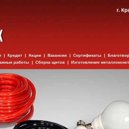
г. К
и
Кредит
Акции
Вакансии
Сертификаты
Благотво
ажные работы
Сборка щитов
Изготовление металлоконс