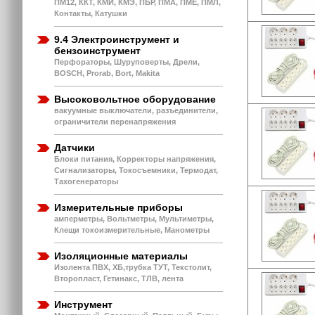
ПМ12, ККТ, КМИ, КМЭ, ПБР, ПМА, ПМЕ, ПМЛ,
Контакты, Катушки
9.4 Электроинструмент и
бензоинструмент
Перфораторы, Шуруповерты, Дрели,
BOSCH, Prorab, Bort, Makita
Высоковольтное оборудование
вакуумные выключатели, разъединители,
ограничители перенапряжения
Датчики
Блоки питания, Корректоры напряжения,
Сигнализаторы, Токосъемники, Термодат,
Тахогенераторы
Измерительные приборы
амперметры, Вольтметры, Мультиметры,
Клещи токоизмерительные, Манометры
Изоляционные материалы
Изолента ПВХ, ХБ,трубка ТУТ, Текстолит,
Второпласт, Гетинакс, ТЛВ, лента
Инструмент