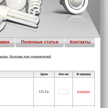
авка
Полезные статьи
Контакты
льтры, Колодки для удлинителей
Цена
Кол-во
В корзину
121,3
p.
в корзину