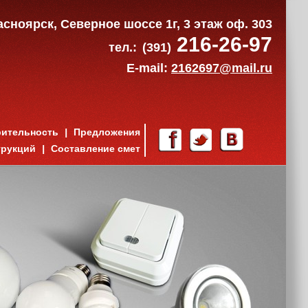
расноярск, Северное шоссе 1г, 3 этаж оф. 303
216-26-97
тел.:
(391)
E-mail:
2162697@mail.ru
рительность
Предложения
трукций
Составление смет