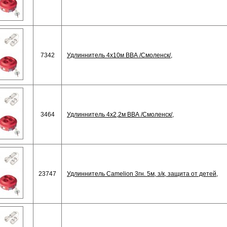
7342
Удлиннитель 4х10м ВВА /Смоленск/,
3464
Удлиннитель 4х2,2м ВВА /Смоленск/,
23747
Удлиннитель Camelion 3гн. 5м, з/к, защита от детей,