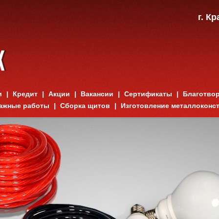
г. К
и
Кредит
Акции
Вакансии
Сертификаты
Благотво
ажные работы
Сборка щитов
Изготовление металлоконс