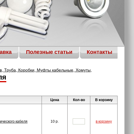
авка
Полезные статьи
Контакты
ав, Труба, Коробки, Муфты кабельные, Хомуты,
ля
Цена
Кол-во
В корзину
ического кабеля
10
p.
в корзину