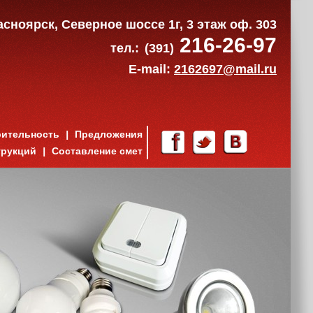
расноярск, Северное шоссе 1г, 3 этаж оф. 303
216-26-97
тел.:
(391)
E-mail:
2162697@mail.ru
рительность
Предложения
трукций
Составление смет