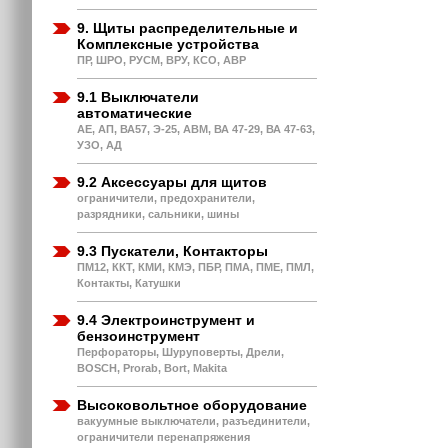
9. Щиты распределительные и
Комплексные устройства
ПР, ШРО, РУСМ, ВРУ, КСО, АВР
9.1 Выключатели
автоматические
АЕ, АП, ВА57, Э-25, АВМ, ВА 47-29, ВА 47-63,
УЗО, АД
9.2 Аксессуары для щитов
ограничители, предохранители,
разрядники, сальники, шины
9.3 Пускатели, Контакторы
ПМ12, ККТ, КМИ, КМЭ, ПБР, ПМА, ПМЕ, ПМЛ,
Контакты, Катушки
9.4 Электроинструмент и
бензоинструмент
Перфораторы, Шуруповерты, Дрели,
BOSCH, Prorab, Bort, Makita
Высоковольтное оборудование
вакуумные выключатели, разъединители,
ограничители перенапряжения