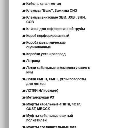
Кабель-канал метал
Клеммы "Ваго", Зажимы СИЗ
Клеммы винтовые ЗВИ, JXB , ЗНИ,
СОВ
Клипса для гофрированной трубы
Короб перфорированный
Короба металлические
оценкованные
Коробки устан распред
Легранд
Лотки кабельные и комплектующие к
ним
Лотки ЛМПП, ЛМПГ, углы повороты
для лотков
ЛОТКИ НЛ (секции)
Металорукав Р3
Муфты кабельные 4ПКТп, 4СТп,
GUST, МВССК
Муфты кабельные сшитый
полиэтилен
Муфты соединительные для