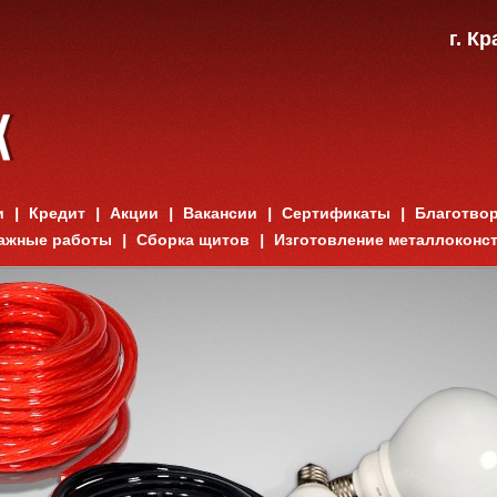
г. К
и
Кредит
Акции
Вакансии
Сертификаты
Благотво
ажные работы
Сборка щитов
Изготовление металлоконс