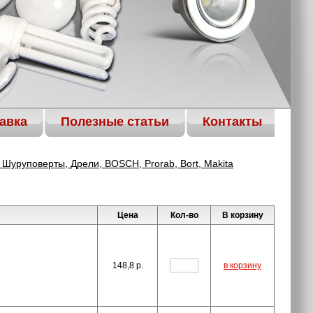
авка
Полезные статьи
Контакты
Шуруповерты, Дрели, BOSCH, Prorab, Bort, Makita
Цена
Кол-во
В корзину
148,8
p.
в корзину