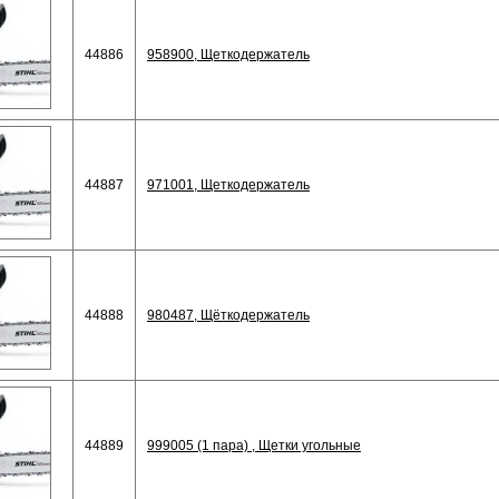
44886
958900, Щеткодержатель
44887
971001, Щеткодержатель
44888
980487, Щёткодержатель
44889
999005 (1 пара) , Щетки угольные