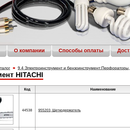
О компании
Способы оплаты
Дост
талог
9.4 Электроинструмент и бензоинструмент:Перфораторы, 
ент HITACHI
Код
Наименование
44538
955203, Щеткодержатель