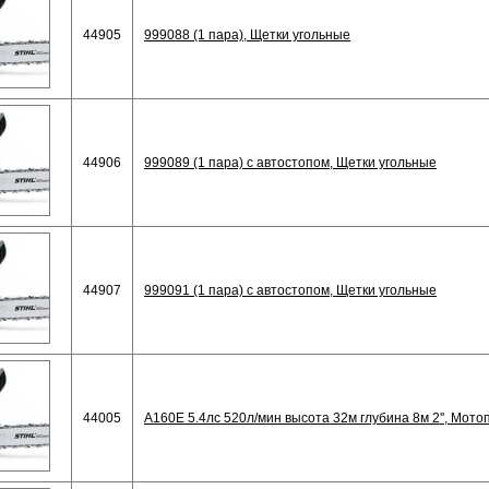
44905
999088 (1 пара), Щетки угольные
44906
999089 (1 пара) с автостопом, Щетки угольные
44907
999091 (1 пара) с автостопом, Щетки угольные
44005
A160E 5.4лс 520л/мин высота 32м глубина 8м 2'', Мот