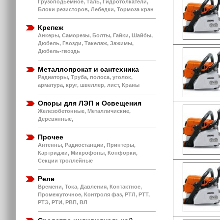
Грузоподьемное, Таль, Гидротолкатели,
Блоки резисторов, Лебедки, Тормоза кран
Крепеж
Анкеры, Саморезы, Болты, Гайки, Шайбы,
Дюбель, Гвозди, Такелаж, Зажимы,
Дюбель-гвоздь
Металлопрокат и сантехника
Радиаторы, Труба, полоса, уголок,
арматура, круг, швеллер, лист, Краны
Опоры для ЛЭП и Освещения
Железобетонные, Металличиские,
Деревянные,
Прочее
Антенны, Радиостанции, Принтеры,
Картриджи, Микрофоны, Конфорки,
Секции троллейные
Реле
Времени, Тока, Давления, Контактное,
Промежуточное, Контроля фаз, РТЛ, РТТ,
РТЭ, РТИ, РВП, ВЛ