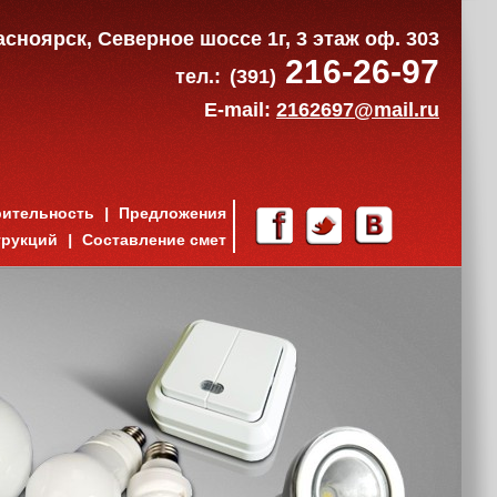
расноярск, Северное шоссе 1г, 3 этаж оф. 303
216-26-97
тел.:
(391)
E-mail:
2162697@mail.ru
рительность
Предложения
трукций
Составление смет