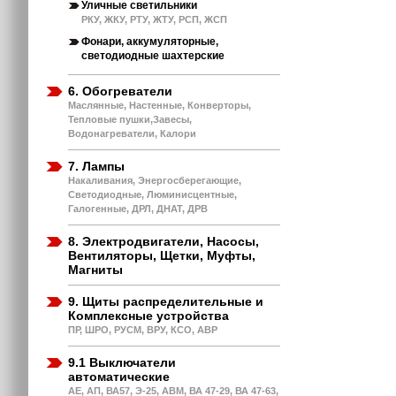
Уличные светильники
РКУ, ЖКУ, РТУ, ЖТУ, РСП, ЖСП
Фонари, аккумуляторные,
светодиодные шахтерские
6. Обогреватели
Маслянные, Настенные, Конверторы,
Тепловые пушки,Завесы,
Водонагреватели, Калори
7. Лампы
Накаливания, Энергосберегающие,
Светодиодные, Люминисцентные,
Галогенные, ДРЛ, ДНАТ, ДРВ
8. Электродвигатели, Насосы,
Вентиляторы, Щетки, Муфты,
Магниты
9. Щиты распределительные и
Комплексные устройства
ПР, ШРО, РУСМ, ВРУ, КСО, АВР
9.1 Выключатели
автоматические
АЕ, АП, ВА57, Э-25, АВМ, ВА 47-29, ВА 47-63,