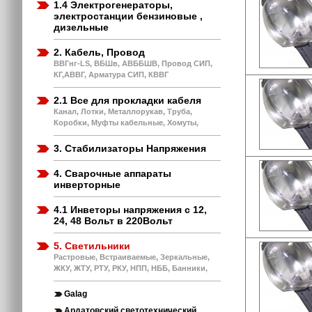
1.4 Электрогенераторы,
электростанции бензиновые ,
дизельные
2. Кабель, Провод
ВВГнг-LS, ВБШв, АВББШВ, Провод СИП,
КГ,АВВГ, Арматура СИП, КВВГ
2.1 Все для прокладки кабеля
Канал, Лотки, Металлорукав, Труба,
Коробки, Муфты кабельные, Хомуты,
3. Стабилизаторы Напряжения
4. Сварочные аппараты
инверторные
4.1 Инветоры напряжения с 12,
24, 48 Вольт в 220Вольт
5. Светильники
Растровые, Встраиваемые, Зеркальные,
ЖКУ, ЖТУ, РТУ, РКУ, НПП, НББ, Банники,
Galag
Ардатовский светотехнический