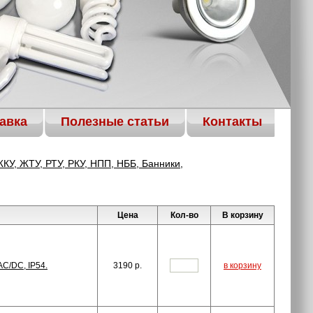
авка
Полезные статьи
Контакты
КУ, ЖТУ, РТУ, РКУ, НПП, НББ, Банники,
Цена
Кол-во
В корзину
AC/DC, IP54.
3190
p.
в корзину