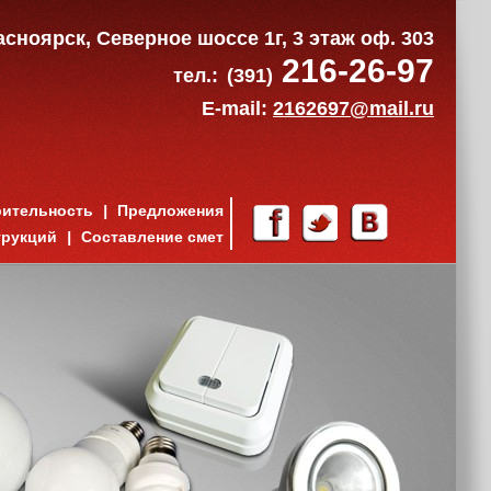
расноярск, Северное шоссе 1г, 3 этаж оф. 303
216-26-97
тел.:
(391)
E-mail:
2162697@mail.ru
рительность
Предложения
трукций
Составление смет