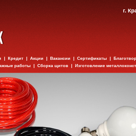
г. К
и
Кредит
Акции
Вакансии
Сертификаты
Благотво
ажные работы
Сборка щитов
Изготовление металлоконс