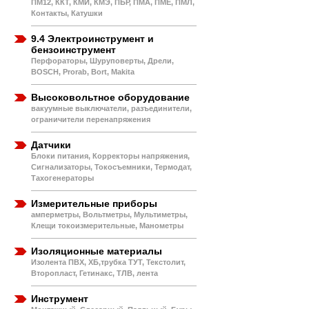
ПМ12, ККТ, КМИ, КМЭ, ПБР, ПМА, ПМЕ, ПМЛ,
Контакты, Катушки
9.4 Электроинструмент и
бензоинструмент
Перфораторы, Шуруповерты, Дрели,
BOSCH, Prorab, Bort, Makita
Высоковольтное оборудование
вакуумные выключатели, разъединители,
ограничители перенапряжения
Датчики
Блоки питания, Корректоры напряжения,
Сигнализаторы, Токосъемники, Термодат,
Тахогенераторы
Измерительные приборы
амперметры, Вольтметры, Мультиметры,
Клещи токоизмерительные, Манометры
Изоляционные материалы
Изолента ПВХ, ХБ,трубка ТУТ, Текстолит,
Второпласт, Гетинакс, ТЛВ, лента
Инструмент