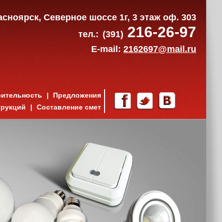
расноярск, Северное шоссе 1г, 3 этаж оф. 303
216-26-97
тел.:
(391)
E-mail:
2162697@mail.ru
рительность
Предложения
трукций
Составление смет