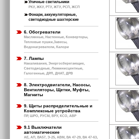
Уличные светильники
РКУ, ЖКУ, РТУ, ЖТУ, РСП, ЖСП
Фонари, аккумуляторные,
светодиодные шахтерские
6. Обогреватели
Маслянные, Настенные, Конверторы,
Тепловые пушки,Завесы,
Водонагреватели, Калори
7. Лампы
Накаливания, Энергосберегающие,
Светодиодные, Люминисцентные,
Галогенные, ДРЛ, ДНАТ, ДРВ
8. Электродвигатели, Насосы,
Вентиляторы, Щетки, Муфты,
Магниты
9. Щиты распределительные и
Комплексные устройства
ПР, ШРО, РУСМ, ВРУ, КСО, АВР
9.1 Выключатели
автоматические
АЕ, АП, ВА57, Э-25, АВМ, ВА 47-29, ВА 47-63,