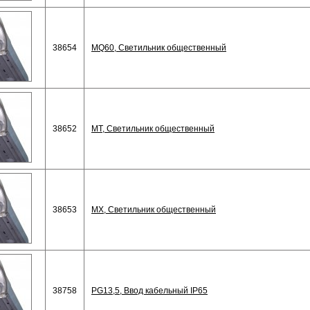
38654
MQ60, Светильник общественный
38652
MT, Светильник общественный
38653
MX, Светильник общественный
38758
PG13,5, Ввод кабельный IP65