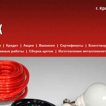
г. К
и
Кредит
Акции
Вакансии
Сертификаты
Благотво
ажные работы
Сборка щитов
Изготовление металлоконс