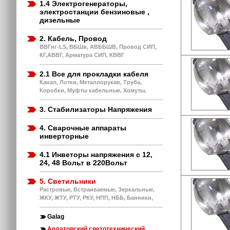
1.4 Электрогенераторы,
электростанции бензиновые ,
дизельные
2. Кабель, Провод
ВВГнг-LS, ВБШв, АВББШВ, Провод СИП,
КГ,АВВГ, Арматура СИП, КВВГ
2.1 Все для прокладки кабеля
Канал, Лотки, Металлорукав, Труба,
Коробки, Муфты кабельные, Хомуты,
3. Стабилизаторы Напряжения
4. Сварочные аппараты
инверторные
4.1 Инветоры напряжения с 12,
24, 48 Вольт в 220Вольт
5. Светильники
Растровые, Встраиваемые, Зеркальные,
ЖКУ, ЖТУ, РТУ, РКУ, НПП, НББ, Банники,
Galag
Ардатовский светотехнический