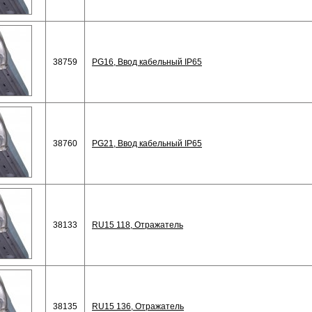
38759
PG16, Ввод кабельный IP65
38760
PG21, Ввод кабельный IP65
38133
RU15 118, Отражатель
38135
RU15 136, Отражатель