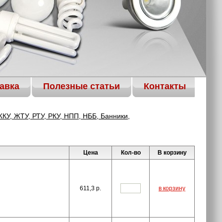
авка
Полезные статьи
Контакты
КУ, ЖТУ, РТУ, РКУ, НПП, НББ, Банники,
Цена
Кол-во
В корзину
611,3
p.
в корзину