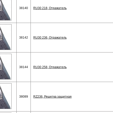
38140
RU30 218, Отражатель
38142
RU30 236, Отражатель
38144
RU30 258, Отражатель
38089
RZ236, Решетка защитная