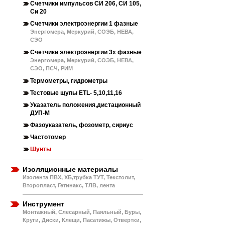
Счетчики импульсов СИ 206, СИ 105,
Си 20
Счетчики электроэнергии 1 фазные
Энергомера, Меркурий, СОЭБ, НЕВА,
СЭО
Счетчики электроэнергии 3х фазные
Энергомера, Меркурий, СОЭБ, НЕВА,
СЭО, ПСЧ, РИМ
Термометры, гидрометры
Тестовые щупы ETL- 5,10,11,16
Указатель положения,дистационный
ДУП-М
Фазоуказатель, фозометр, сириус
Частотомер
Шунты
Изоляционные материалы
Изолента ПВХ, ХБ,трубка ТУТ, Текстолит,
Второпласт, Гетинакс, ТЛВ, лента
Инструмент
Монтажный, Слесарный, Паяльный, Буры,
Круги, Диски, Клещи, Пасатижы, Отвертки,