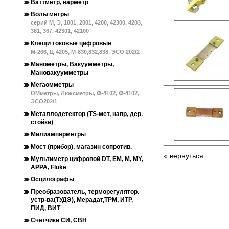
Ваттметр, варметр
Вольтметры
серий М, Э, 1001, 2001, 4200, 42300, 4203,
381, 367, 42301, 42100
Клещи токовые цифровые
М-266, Ц-4205, М-830,832,838, ЭСО 202/2
Манометры, Вакуумметры,
Мановакуумметры
Мегаомметры
ОМметры, Люксметры, Ф-4102, Ф-4102,
ЭСО202/1
Металлодетектор (TS-мет, напр, дер.
стойки)
Милиамперметры
Мост (прибор), магазин сопротив.
«
вернуться
Мультиметр цифровой DT, EM, M, MY,
АРРА, Fluke
Осцилографы
Преобразователь, терморегулятор.
устр-ва(ТУДЭ), Мерадат,ТРМ, ИТР,
ПИД, ВИТ
Счетчики СИ, СВН