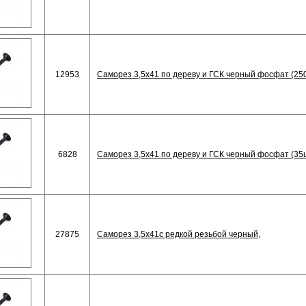
12953
Саморез 3,5х41 по дереву и ГСК черный фосфат (25
6828
Саморез 3,5х41 по дереву и ГСК черный фосфат (35
27875
Саморез 3,5х41с редкой резьбой черный,