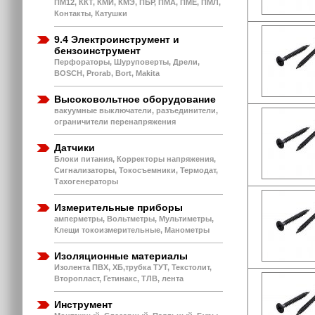
ПМ12, ККТ, КМИ, КМЭ, ПБР, ПМА, ПМЕ, ПМЛ,
Контакты, Катушки
9.4 Электроинструмент и
бензоинструмент
Перфораторы, Шуруповерты, Дрели,
BOSCH, Prorab, Bort, Makita
Высоковольтное оборудование
вакуумные выключатели, разъединители,
ограничители перенапряжения
Датчики
Блоки питания, Корректоры напряжения,
Сигнализаторы, Токосъемники, Термодат,
Тахогенераторы
Измерительные приборы
амперметры, Вольтметры, Мультиметры,
Клещи токоизмерительные, Манометры
Изоляционные материалы
Изолента ПВХ, ХБ,трубка ТУТ, Текстолит,
Второпласт, Гетинакс, ТЛВ, лента
Инструмент