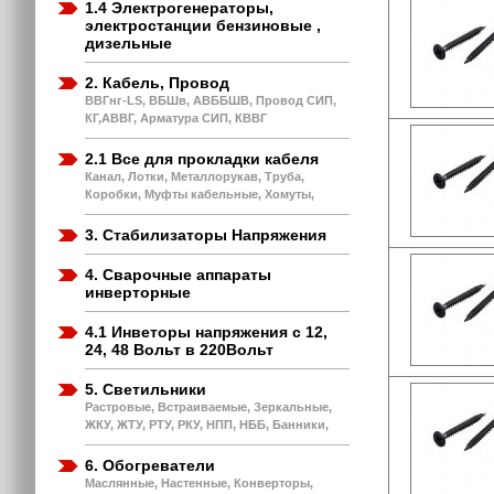
1.4 Электрогенераторы,
электростанции бензиновые ,
дизельные
2. Кабель, Провод
ВВГнг-LS, ВБШв, АВББШВ, Провод СИП,
КГ,АВВГ, Арматура СИП, КВВГ
2.1 Все для прокладки кабеля
Канал, Лотки, Металлорукав, Труба,
Коробки, Муфты кабельные, Хомуты,
3. Стабилизаторы Напряжения
4. Сварочные аппараты
инверторные
4.1 Инветоры напряжения с 12,
24, 48 Вольт в 220Вольт
5. Светильники
Растровые, Встраиваемые, Зеркальные,
ЖКУ, ЖТУ, РТУ, РКУ, НПП, НББ, Банники,
6. Обогреватели
Маслянные, Настенные, Конверторы,