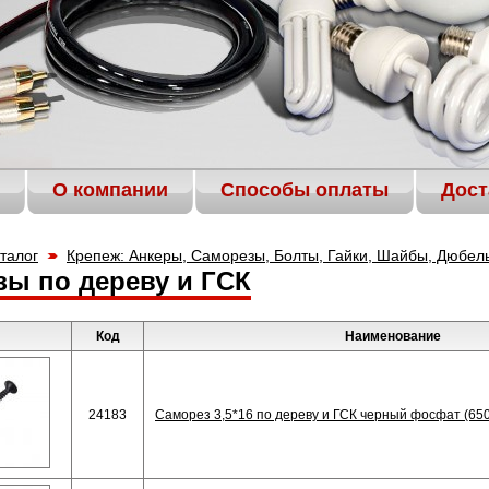
О компании
Способы оплаты
Дост
талог
Крепеж: Анкеры, Саморезы, Болты, Гайки, Шайбы, Дюбель
ы по дереву и ГСК
Код
Наименование
24183
Саморез 3,5*16 по дереву и ГСК черный фосфат (65