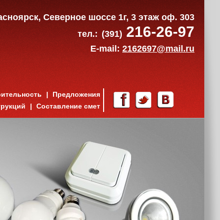
расноярск, Северное шоссе 1г, 3 этаж оф. 303
216-26-97
тел.:
(391)
E-mail:
2162697@mail.ru
рительность
Предложения
трукций
Составление смет