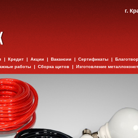
г. К
и
Кредит
Акции
Вакансии
Сертификаты
Благотво
ажные работы
Сборка щитов
Изготовление металлоконс