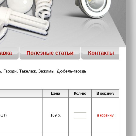
авка
Полезные статьи
Контакты
, Гвозди, Такелаж, Зажимы, Дюбель-гвоздь
Цена
Кол-во
В корзину
0шт)
169
p.
в корзину