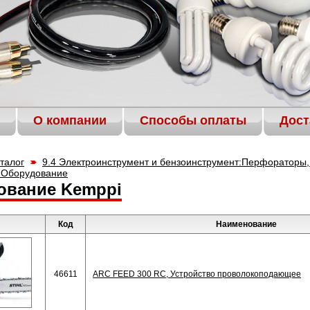
О компании
Способы оплаты
Дост
талог
9.4 Электроинструмент и бензоинструмент:Перфораторы, 
 Оборудование
ование Kemppi
Код
Наименование
46611
ARC FEED 300 RC, Устройство проволокоподающее