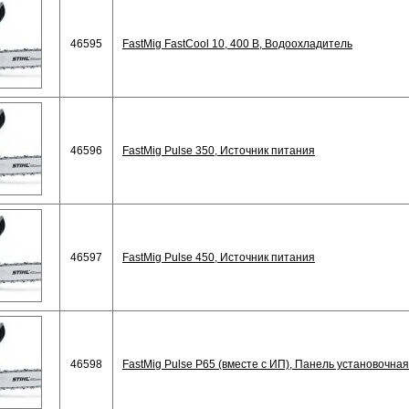
46595
FastMig FastCool 10, 400 В, Водоохладитель
46596
FastMig Pulse 350, Источник питания
46597
FastMig Pulse 450, Источник питания
46598
FastMig Pulse P65 (вместе с ИП), Панель установочная