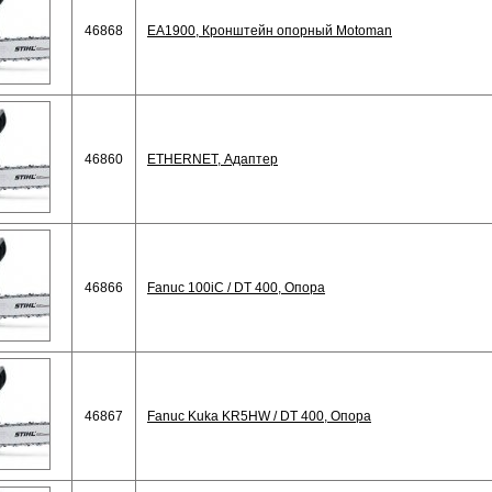
46868
EA1900, Кронштейн опорный Motoman
46860
ETHERNET, Адаптер
46866
Fanuc 100iC / DT 400, Опора
46867
Fanuc Kuka KR5HW / DT 400, Опора