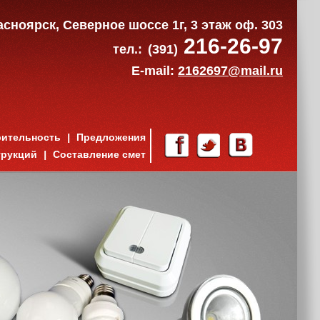
расноярск, Северное шоссе 1г, 3 этаж оф. 303
216-26-97
тел.:
(391)
E-mail:
2162697@mail.ru
рительность
Предложения
трукций
Составление смет