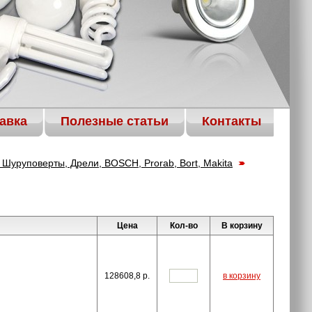
авка
Полезные статьи
Контакты
Шуруповерты, Дрели, BOSCH, Prorab, Bort, Makita
Цена
Кол-во
В корзину
128608,8
p.
в корзину