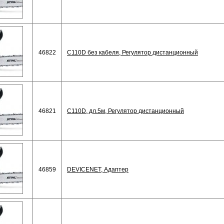
46822
C110D без кабеля, Регулятор дистанционный
46821
C110D, дл.5м, Регулятор дистанционный
46859
DEVICENET, Адаптер