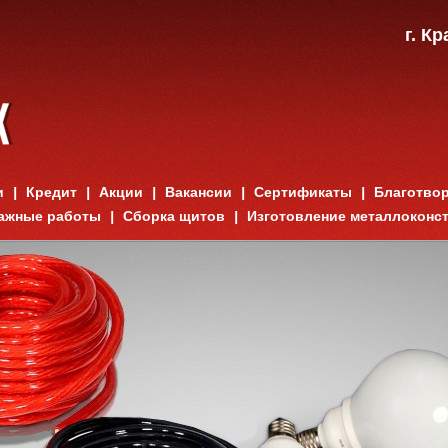
г. К
и
Кредит
Акции
Вакансии
Сертификаты
Благотво
ажные работы
Сборка щитов
Изготовление металлоконс