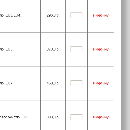
тки EU3/EU4,
296,3
p.
в корзину
тки EU5,
373,8
p.
в корзину
тки EU7,
458,8
p.
в корзину
асс очистки EU3,
883,8
p.
в корзину