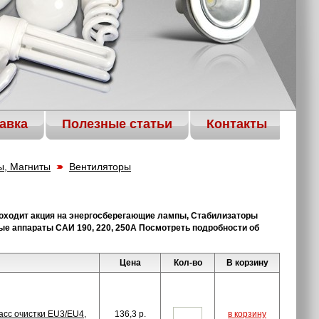
авка
Полезные статьи
Контакты
ы, Магниты
Вентиляторы
оходит акция на энергосберегающие лампы, Стабилизаторы
е аппараты САИ 190, 220, 250А Посмотреть подробности об
Цена
Кол-во
В корзину
асс очистки EU3/EU4,
136,3
p.
в корзину