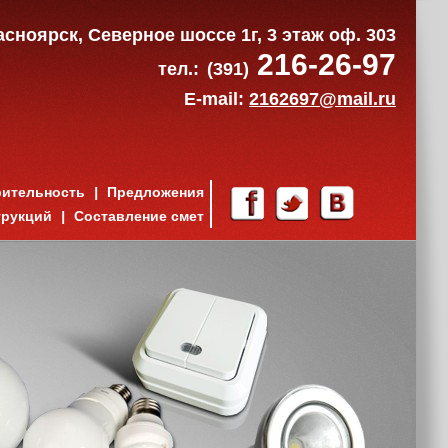
расноярск, Северное шоссе 1г, 3 этаж оф. 303
216-26-97
тел.:
(391)
E-mail:
2162697@mail.ru
рительность
Предложения
трукций
Составление смет