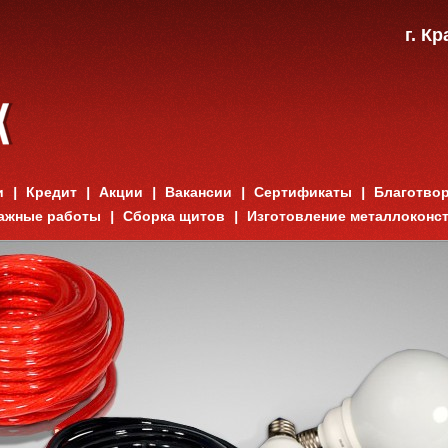
г. К
и
Кредит
Акции
Вакансии
Сертификаты
Благотво
ажные работы
Сборка щитов
Изготовление металлоконс