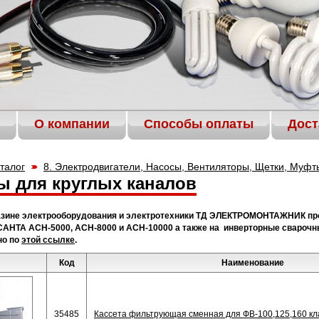
О компании
Способы оплаты
Дост
талог
8. Электродвигатели, Насосы, Вентиляторы, Щетки, Муфт
ы для круглых каналов
азине электрооборудования и электротехники ТД ЭЛЕКТРОМОНТАЖНИК пр
АНТА АСН-5000, АСН-8000 и АСН-10000 а также на инверторные сварочны
но по
этой ссылке
.
Код
Наименование
35485
Кассета фильтрующая сменная для ФВ-100,125,160 кл