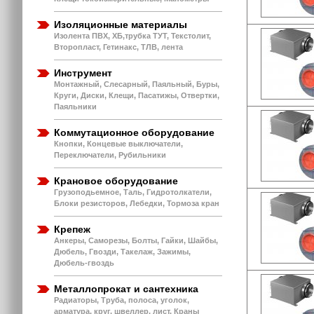
Изоляционные материалы
Изолента ПВХ, ХБ,трубка ТУТ, Текстолит,
Второпласт, Гетинакс, ТЛВ, лента
Инструмент
Монтажный, Слесарный, Паяльный, Буры,
Круги, Диски, Клещи, Пасатижы, Отвертки,
Паяльники
Коммутационное оборудование
Кнопки, Концевые выключатели,
Переключатели, Рубильники
Крановое оборудование
Грузоподьемное, Таль, Гидротолкатели,
Блоки резисторов, Лебедки, Тормоза кран
Крепеж
Анкеры, Саморезы, Болты, Гайки, Шайбы,
Дюбель, Гвозди, Такелаж, Зажимы,
Дюбель-гвоздь
Металлопрокат и сантехника
Радиаторы, Труба, полоса, уголок,
арматура, круг, швеллер, лист, Краны