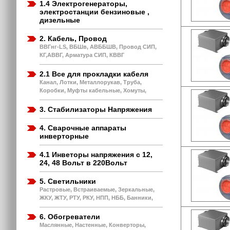
1.4 Электрогенераторы,
электростанции бензиновые ,
дизельные
2. Кабель, Провод
ВВГнг-LS, ВБШв, АВББШВ, Провод СИП,
КГ,АВВГ, Арматура СИП, КВВГ
2.1 Все для прокладки кабеля
Канал, Лотки, Металлорукав, Труба,
Коробки, Муфты кабельные, Хомуты,
3. Стабилизаторы Напряжения
4. Сварочные аппараты
инверторные
4.1 Инветоры напряжения с 12,
24, 48 Вольт в 220Вольт
5. Светильники
Растровые, Встраиваемые, Зеркальные,
ЖКУ, ЖТУ, РТУ, РКУ, НПП, НББ, Банники,
6. Обогреватели
Маслянные, Настенные, Конверторы,