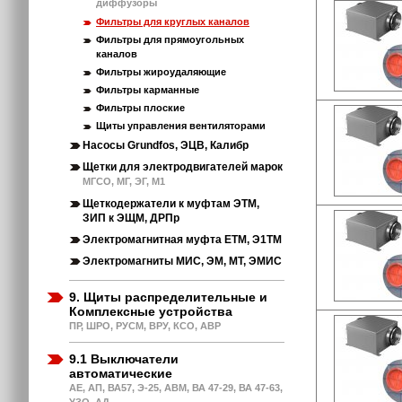
диффузоры
Фильтры для круглых каналов
Фильтры для прямоугольных
каналов
Фильтры жироудаляющие
Фильтры карманные
Фильтры плоские
Щиты управления вентиляторами
Насосы Grundfos, ЭЦВ, Калибр
Щетки для электродвигателей марок
МГСО, МГ, ЭГ, М1
Щеткодержатели к муфтам ЭТМ,
ЗИП к ЭЩМ, ДРПр
Электромагнитная муфта ЕТМ, Э1ТМ
Электромагниты МИС, ЭМ, МТ, ЭМИС
9. Щиты распределительные и
Комплексные устройства
ПР, ШРО, РУСМ, ВРУ, КСО, АВР
9.1 Выключатели
автоматические
АЕ, АП, ВА57, Э-25, АВМ, ВА 47-29, ВА 47-63,
УЗО, АД