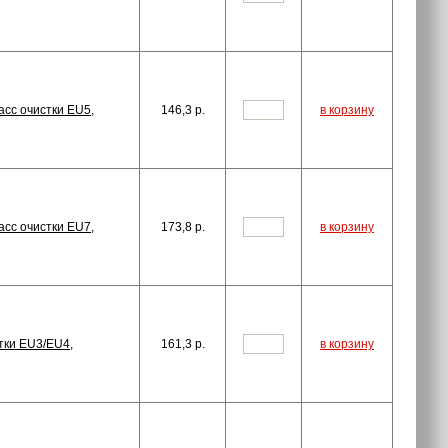
сс очистки EU5,
146,3
p.
в корзину
сс очистки EU7,
173,8
p.
в корзину
тки EU3/EU4,
161,3
p.
в корзину