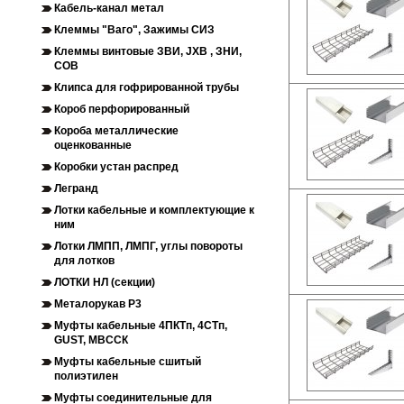
Кабель-канал метал
Клеммы "Ваго", Зажимы СИЗ
Клеммы винтовые ЗВИ, JXB , ЗНИ,
СОВ
Клипса для гофрированной трубы
Короб перфорированный
Короба металлические
оценкованные
Коробки устан распред
Легранд
Лотки кабельные и комплектующие к
ним
Лотки ЛМПП, ЛМПГ, углы повороты
для лотков
ЛОТКИ НЛ (секции)
Металорукав Р3
Муфты кабельные 4ПКТп, 4СТп,
GUST, МВССК
Муфты кабельные сшитый
полиэтилен
Муфты соединительные для