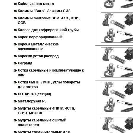
Кабель-канал метал
Клеммы "Ваго", Зажимы СИЗ
Клеммы винтовые ЗВИ, JXB , ЗНИ,
СОВ
Клипса для гофрированной трубы
Короб перфорированный
Короба металлические
оценкованные
Коробки устан распред
Легранд
Лотки кабельные и комплектующие к
ним
Лотки ЛМПП, ЛМПГ, углы повороты
для лотков
ЛОТКИ НЛ (секции)
Металорукав Р3
Муфты кабельные 4ПКТп, 4СТп,
GUST, МВССК
Муфты кабельные сшитый
полиэтилен
Муфты соединительные для