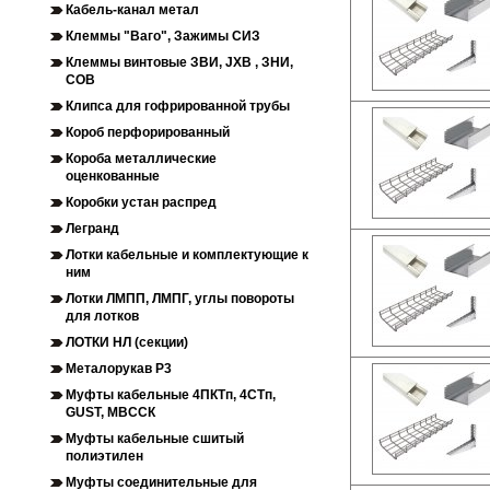
Кабель-канал метал
Клеммы "Ваго", Зажимы СИЗ
Клеммы винтовые ЗВИ, JXB , ЗНИ,
СОВ
Клипса для гофрированной трубы
Короб перфорированный
Короба металлические
оценкованные
Коробки устан распред
Легранд
Лотки кабельные и комплектующие к
ним
Лотки ЛМПП, ЛМПГ, углы повороты
для лотков
ЛОТКИ НЛ (секции)
Металорукав Р3
Муфты кабельные 4ПКТп, 4СТп,
GUST, МВССК
Муфты кабельные сшитый
полиэтилен
Муфты соединительные для