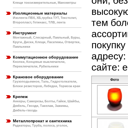
они, бе
Клещи токоизмерительные, Манометры
высокую
Изоляционные материалы
Изолента ПВХ, ХБ,трубка ТУТ, Текстолит,
тем бол
Второпласт, Гетинакс, ТЛВ, лента
ассорти
Инструмент
Монтажный, Слесарный, Паяльный, Буры,
покупку
Круги, Диски, Клещи, Пасатижы, Отвертки,
Паяльники
адресу: 
Коммутационное оборудование
Кнопки, Концевые выключатели,
сайте: e
Переключатели, Рубильники
Крановое оборудование
Фото
Грузоподьемное, Таль, Гидротолкатели,
Блоки резисторов, Лебедки, Тормоза кран
Крепеж
Анкеры, Саморезы, Болты, Гайки, Шайбы,
Дюбель, Гвозди, Такелаж, Зажимы,
Дюбель-гвоздь
Металлопрокат и сантехника
Радиаторы, Труба, полоса, уголок,