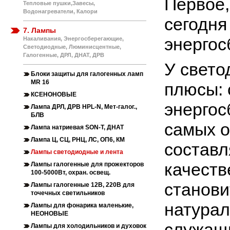
Первое,
Тепловые пушки,Завесы,
Водонагреватели, Калори
сегодня
7. Лампы
энергос
Накаливания, Энергосберегающие,
Светодиодные, Люминисцентные,
Галогенные, ДРЛ, ДНАТ, ДРВ
У свето
Блоки защиты для галогенных ламп
MR 16
плюсы: 
КСЕНОНОВЫЕ
энергос
Лампа ДРЛ, ДРВ HPL-N, Мет-галог.,
БЛВ
самых о
Лампа натриевая SON-T, ДНАТ
Лампа Ц, СЦ, РНЦ, ЛС, ОП6, КМ
составл
Лампы светодиодные и лента
качеств
Лампы галогенные для прожекторов
100-5000Вт, охран. освещ.
станови
Лампы галогенные 12В, 220В для
точечных светильников
натурал
Лампы для фонарика маленькие,
НЕОНОВЫЕ
служащи
Лампы для холодильников и духовок