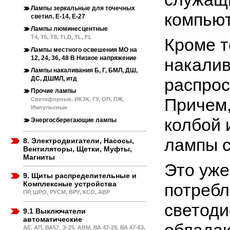
Лампы зеркальные для точечных
компьют
светил. Е-14, Е-27
Лампы люминесцентные
Т4, Т5, Т8, TLD, TL, FL
Кроме т
Лампы местного освешения МО на
12, 24, 36, 48 В Низкое напряжение
накалив
Лампы накаливания Б, Г, БМЛ, ДШ,
ДС, ДШМЛ, итд
распрос
Прочие лампы
Причем,
Светофорные, ИКЗК, ГУ, ОП, ПЖ,
Импульсные
колбой 
Энергосберегающие лампы
лампы с
8. Электродвигатели, Насосы,
Вентиляторы, Щетки, Муфты,
Магниты
Это уже
9. Щиты распределительные и
Комплексные устройства
потребл
ПР, ШРО, РУСМ, ВРУ, КСО, АВР
светоди
9.1 Выключатели
автоматические
АЕ, АП, ВА57, Э-25, АВМ, ВА 47-29, ВА 47-63,