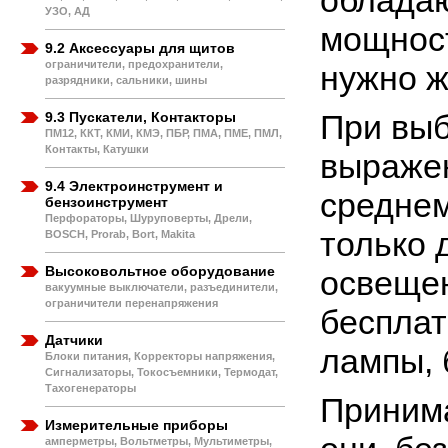
обладаю
УЗО, АД
мощност
9.2 Аксессуары для щитов
ограничители, предохранители,
нужно ж
разрядники, сальники, шины
При выб
9.3 Пускатели, Контакторы
ПМ12, ККТ, КМИ, КМЭ, ПБР, ПМА, ПМЕ, ПМЛ,
Контакты, Катушки
выражен
9.4 Электроинструмент и
среднем
бензоинструмент
Перфораторы, Шуруповерты, Дрели,
только 
BOSCH, Prorab, Bort, Makita
Высоковольтное оборудование
освещен
вакуумные выключатели, разъединители,
ограничители перенапряжения
бесплат
Датчики
лампы, 
Блоки питания, Корректоры напряжения,
Сигнализаторы, Токосъемники, Термодат,
Тахогенераторы
Принима
Измерительные приборы
амперметры, Вольтметры, Мультиметры,