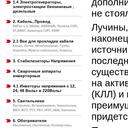
дополни
1.4 Электрогенераторы,
электростанции бензиновые ,
не стоя
дизельные
2. Кабель, Провод
Лучины,
ВВГнг-LS, ВБШв, АВББШВ, Провод СИП,
КГ,АВВГ, Арматура СИП, КВВГ
наконец
2.1 Все для прокладки кабеля
Канал, Лотки, Металлорукав, Труба,
источни
Коробки, Муфты кабельные, Хомуты,
последн
3. Стабилизаторы Напряжения
существ
4. Сварочные аппараты
инверторные
на акти
4.1 Инветоры напряжения с 12,
24, 48 Вольт в 220Вольт
(КЛЛ) и
5. Светильники
преимущ
Растровые, Встраиваемые, Зеркальные,
ЖКУ, ЖТУ, РТУ, РКУ, НПП, НББ, Банники,
придетс
6. Обогреватели
Маслянные, Настенные, Конверторы,