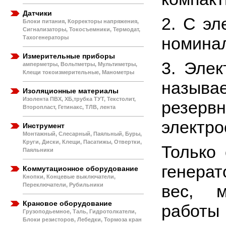
Датчики
2. С эл
Блоки питания, Корректоры напряжения,
Сигнализаторы, Токосъемники, Термодат,
номина
Тахогенераторы
Измерительные приборы
3. Элек
амперметры, Вольтметры, Мультиметры,
Клещи токоизмерительные, Манометры
называ
Изоляционные материалы
Изолента ПВХ, ХБ,трубка ТУТ, Текстолит,
резер
Второпласт, Гетинакс, ТЛВ, лента
электро
Инструмент
Монтажный, Слесарный, Паяльный, Буры,
Круги, Диски, Клещи, Пасатижы, Отвертки,
Только
Паяльники
генерат
Коммутационное оборудование
Кнопки, Концевые выключатели,
Переключатели, Рубильники
вес, м
Крановое оборудование
работы 
Грузоподьемное, Таль, Гидротолкатели,
Блоки резисторов, Лебедки, Тормоза кран