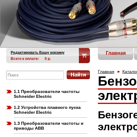
Редактировать Вашу корзину
Главная
Всего к оплате:
0
р.
Главная
Катало
Бензо
элект
1.1 Преобразователи частоты
Schneider Electric
1.2 Устройства плавного пуска
Бенз
Schneider Electric
1.3 Преобразователи частоты и
электр
приводы ABB