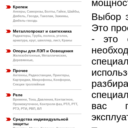
мощност
Крепеж
Анкеры, Саморезы, Болты, Гайки, Шайбы,
Выбор э
Дюбель, Гвозди, Такелаж, Зажимы,
Дюбель-гвоздь
Это про
Металлопрокат и сантехника
- это 
Радиаторы, Труба, полоса, уголок,
арматура, круг, швеллер, лист, Краны
необхо
Опоры для ЛЭП и Освещения
Железобетонные, Металличиские,
специал
Деревянные,
использ
Прочее
Антенны, Радиостанции, Принтеры,
Картриджи, Микрофоны, Конфорки,
разбир
Секции троллейные
специа
Реле
Времени, Тока, Давления, Контактное,
вас г
Промежуточное, Контроля фаз, РТЛ, РТТ,
РТЭ, РТИ, РВП, ВЛ
эксплуа
Средства индивидуальной
защиты