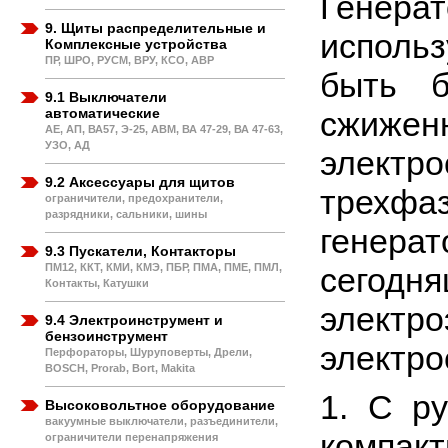
Генер
9. Щиты распределительные и
исполь
Комплексные устройства
ПР, ШРО, РУСМ, ВРУ, КСО, АВР
быть б
9.1 Выключатели
автоматические
сжижен
АЕ, АП, ВА57, Э-25, АВМ, ВА 47-29, ВА 47-63,
УЗО, АД
элект
9.2 Аксессуары для щитов
трехф
ограничители, предохранители,
разрядники, сальники, шины
генера
9.3 Пускатели, Контакторы
ПМ12, ККТ, КМИ, КМЭ, ПБР, ПМА, ПМЕ, ПМЛ,
сегодня
Контакты, Катушки
элект
9.4 Электроинструмент и
бензоинструмент
электро
Перфораторы, Шуруповерты, Дрели,
BOSCH, Prorab, Bort, Makita
1. С р
Высоковольтное оборудование
вакуумные выключатели, разъединители,
компакт
ограничители перенапряжения