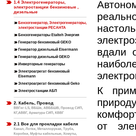
Автоно
1.4 Электрогенераторы,
электростанции бензиновые ,
дизельные
реальн
Бензогенератор, Электрогенераторы,
настол
электростанции РЕСАНТА
Бензогенераторы Etalteh Энергия
электр
Генератор бензиновый GEKO
вдали о
Генератор дизельный Eisermann
Генератор дизельный GEKO
наибо
Инверторные генераторы
Электроагрегат бензиновый
электро
Eisemann
Электроагрегат бензиновый Geko
К прим
Электростанции АБП
приро
2. Кабель, Провод
ВВГнг-LS, ВБШв, АВББШВ, Провод СИП,
комфор
КГ,АВВГ, Арматура СИП, КВВГ
от эле
2.1 Все для прокладки кабеля
Канал, Лотки, Металлорукав, Труба,
Коробки, Муфты кабельные, Хомуты,