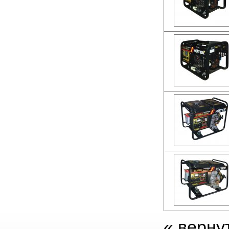
«
верну