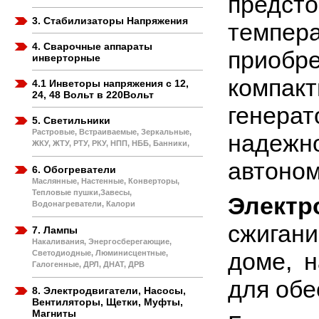
предс
3. Стабилизаторы Напряжения
темпер
4. Сварочные аппараты
приобре
инверторные
компакт
4.1 Инветоры напряжения с 12,
24, 48 Вольт в 220Вольт
генерат
5. Светильники
Растровые, Встраиваемые, Зеркальные,
надежн
ЖКУ, ЖТУ, РТУ, РКУ, НПП, НББ, Банники,
автоном
6. Обогреватели
Маслянные, Настенные, Конверторы,
Тепловые пушки,Завесы,
Электр
Водонагреватели, Калори
сжигани
7. Лампы
Накаливания, Энергосберегающие,
доме, н
Светодиодные, Люминисцентные,
Галогенные, ДРЛ, ДНАТ, ДРВ
для обе
8. Электродвигатели, Насосы,
Вентиляторы, Щетки, Муфты,
Магниты