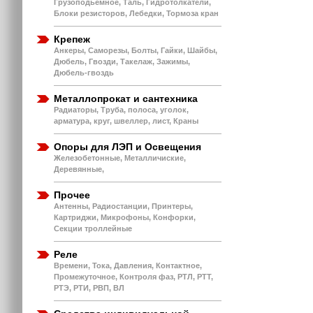
Грузоподьемное, Таль, Гидротолкатели,
Блоки резисторов, Лебедки, Тормоза кран
Крепеж
Анкеры, Саморезы, Болты, Гайки, Шайбы,
Дюбель, Гвозди, Такелаж, Зажимы,
Дюбель-гвоздь
Металлопрокат и сантехника
Радиаторы, Труба, полоса, уголок,
арматура, круг, швеллер, лист, Краны
Опоры для ЛЭП и Освещения
Железобетонные, Металличиские,
Деревянные,
Прочее
Антенны, Радиостанции, Принтеры,
Картриджи, Микрофоны, Конфорки,
Секции троллейные
Реле
Времени, Тока, Давления, Контактное,
Промежуточное, Контроля фаз, РТЛ, РТТ,
РТЭ, РТИ, РВП, ВЛ