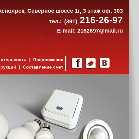
расноярск, Северное шоссе 1г, 3 этаж оф. 303
216-26-97
тел.:
(391)
E-mail:
2162697@mail.ru
рительность
Предложения
трукций
Составление смет