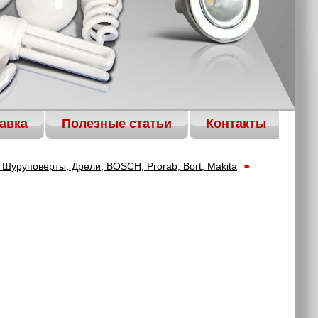
авка
Полезные статьи
Контакты
Шуруповерты, Дрели, BOSCH, Prorab, Bort, Makita