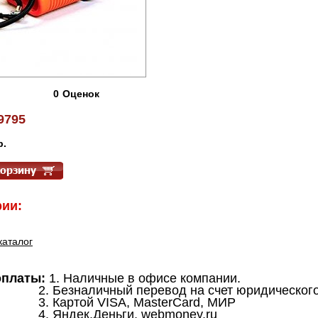
0
Оценок
9795
р.
ии:
каталог
оплаты:
1. Наличные в офисе компании.
аличный перевод на счет юридического 
той VISA, MasterCard, МИР
ек.Деньги, webmoney.ru