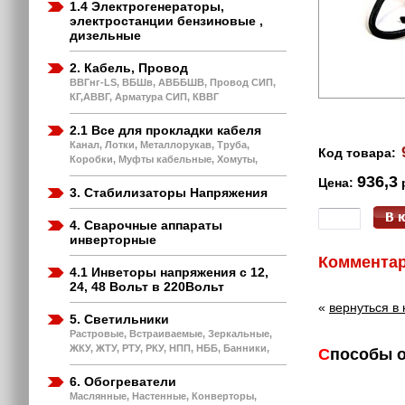
1.4 Электрогенераторы,
электростанции бензиновые ,
дизельные
2. Кабель, Провод
ВВГнг-LS, ВБШв, АВББШВ, Провод СИП,
КГ,АВВГ, Арматура СИП, КВВГ
2.1 Все для прокладки кабеля
Канал, Лотки, Металлорукав, Труба,
Код товара:
Коробки, Муфты кабельные, Хомуты,
936,3
Цена:
3. Стабилизаторы Напряжения
4. Сварочные аппараты
инверторные
Комментар
4.1 Инветоры напряжения с 12,
24, 48 Вольт в 220Вольт
«
вернуться в 
5. Светильники
Растровые, Встраиваемые, Зеркальные,
ЖКУ, ЖТУ, РТУ, РКУ, НПП, НББ, Банники,
С
пособы 
2. Безн
6. Обогреватели
3. Кар
Маслянные, Настенные, Конверторы,
4. Янд