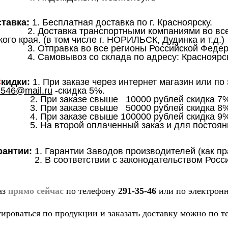
ставка:
1. Бесплатная доставка по г. Красноярску.
тавка транспортными компаниями 
ого края.
(в том числе г. НОРИЛЬСК, Дудинка и т.д.)
авка во все регионы Российской Федера
ывоз со склада по адресу: Красноярск, С
С
кидки:
1. При заказе через интернет 
546@mail.ru
-скидка 5%.
заказе свыше 10000 рублей скидка 7%
заказе свыше 50000 рублей скидка 8%
заказе свыше 100000 рублей скидка 9%
орой оплаченный заказ и для постоянных 
рантии:
1. Гарантии Заводов производителей (как п
2. В соответствии с законодательством Рос
аз
прямо сейчас
по телефону
291-35-46
или по электрон
ироваться по продукции и заказать доставку можно по 