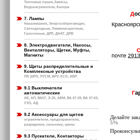
Тепловые пушки,Завесы,
Водонагреватели, Калори
Д
о
7. Лампы
2. Дос
Красноярск
Накаливания, Энергосберегающие,
Светодиодные, Люминисцентные,
3. Отпр
Галогенные, ДРЛ, ДНАТ, ДРВ
4. Самов
8. Электродвигатели, Насосы,
Вентиляторы, Щетки, Муфты,
Магниты
почте
2913
2. При 
3. При 
9. Щиты распределительные и
4. При 
Комплексные устройства
5. На вт
ПР, ШРО, РУСМ, ВРУ, КСО, АВР
9.1 Выключатели
Г
а
автоматические
АЕ, АП, ВА57, Э-25, АВМ, ВА 47-29, ВА 47-63,
УЗО, АД
9.2 Аксессуары для щитов
Делайте зак
ограничители, предохранители,
5%
разрядники, сальники, шины
Проконсульт
9.3 Пускатели, Контакторы