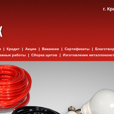
г. К
и
Кредит
Акции
Вакансии
Сертификаты
Благотво
ажные работы
Сборка щитов
Изготовление металлоконс