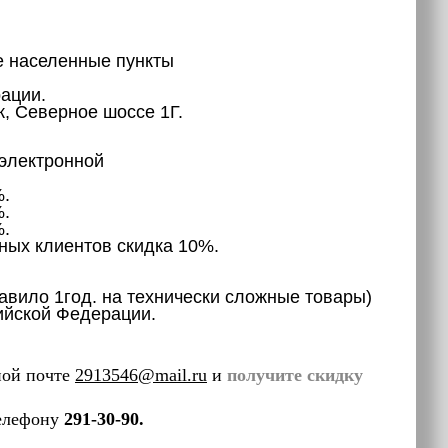
во все населенные пункты
ции.
еверное шоссе 1Г.
магазин или по электронной
.
.
.
клиентов скидка 10%.
равило 1год. на технически сложные товары)
сийской Федерации.
ной почте
2913546@mail.ru
и
получите скидку
телефону
291-30-90.